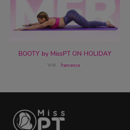
BOOTY by MissPT ON HOLIDAY
With
francesca