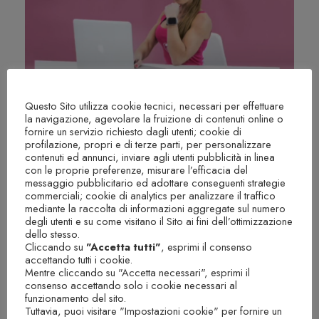
Questo Sito utilizza cookie tecnici, necessari per effettuare
la navigazione, agevolare la fruizione di contenuti online o
fornire un servizio richiesto dagli utenti; cookie di
profilazione, propri e di terze parti, per personalizzare
contenuti ed annunci, inviare agli utenti pubblicità in linea
con le proprie preferenze, misurare l’efficacia del
MISS PT TRAININGS – SUMMER
messaggio pubblicitario ed adottare conseguenti strategie
commerciali; cookie di analytics per analizzare il traffico
EDITION
mediante la raccolta di informazioni aggregate sul numero
degli utenti e su come visitano il Sito ai fini dell’ottimizzazione
With
francesca
dello stesso.
Cliccando su
"Accetta tutti"
, esprimi il consenso
accettando tutti i cookie.
Mentre cliccando su "Accetta necessari", esprimi il
consenso accettando solo i cookie necessari al
funzionamento del sito.
Tuttavia, puoi visitare "Impostazioni cookie" per fornire un