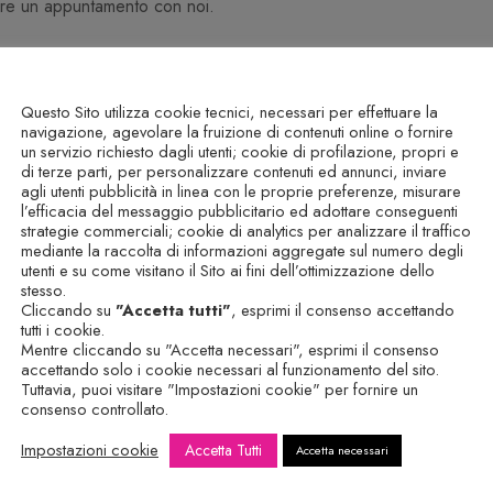
ssare un appuntamento con noi.
Questo Sito utilizza cookie tecnici, necessari per effettuare la
navigazione, agevolare la fruizione di contenuti online o fornire
un servizio richiesto dagli utenti; cookie di profilazione, propri e
di terze parti, per personalizzare contenuti ed annunci, inviare
agli utenti pubblicità in linea con le proprie preferenze, misurare
l’efficacia del messaggio pubblicitario ed adottare conseguenti
strategie commerciali; cookie di analytics per analizzare il traffico
mediante la raccolta di informazioni aggregate sul numero degli
utenti e su come visitano il Sito ai fini dell’ottimizzazione dello
stesso.
Cliccando su
"Accetta tutti"
, esprimi il consenso accettando
tutti i cookie.
Mentre cliccando su "Accetta necessari", esprimi il consenso
accettando solo i cookie necessari al funzionamento del sito.
Tuttavia, puoi visitare "Impostazioni cookie" per fornire un
consenso controllato.
Impostazioni cookie
Accetta Tutti
Accetta necessari