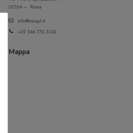
00164 – Roma
info@misspt.it
+39 346 770 3143
Mappa