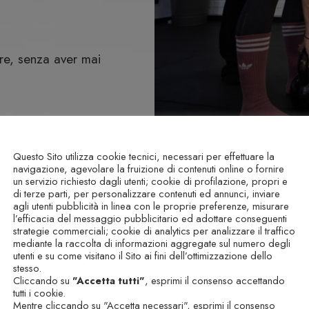
tre, senza aver mai
Questo Sito utilizza cookie tecnici, necessari per effettuare la
navigazione, agevolare la fruizione di contenuti online o fornire
un servizio richiesto dagli utenti; cookie di profilazione, propri e
di terze parti, per personalizzare contenuti ed annunci, inviare
agli utenti pubblicità in linea con le proprie preferenze, misurare
l’efficacia del messaggio pubblicitario ed adottare conseguenti
strategie commerciali; cookie di analytics per analizzare il traffico
mediante la raccolta di informazioni aggregate sul numero degli
utenti e su come visitano il Sito ai fini dell’ottimizzazione dello
stesso.
Cliccando su
"Accetta tutti"
, esprimi il consenso accettando
COSA TROV
tutti i cookie.
enti per aumentare la
Mentre cliccando su "Accetta necessari", esprimi il consenso