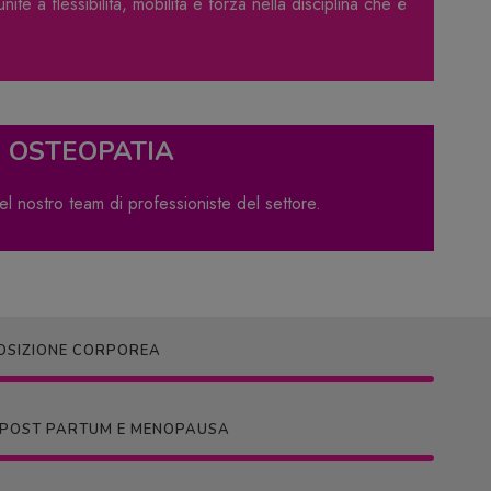
nite a flessibilità, mobilità e forza nella disciplina che è
E OSTEOPATIA
del nostro team di professioniste del settore.
OSIZIONE CORPOREA
- POST PARTUM E MENOPAUSA