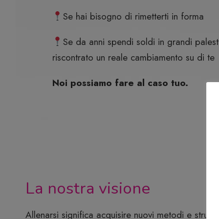
Se hai bisogno di rimetterti in forma
Se da anni spendi soldi in grandi pales
riscontrato un reale cambiamento su di te
Noi possiamo fare al caso tuo.
La nostra visione
Allenarsi significa acquisire nuovi metodi e strum