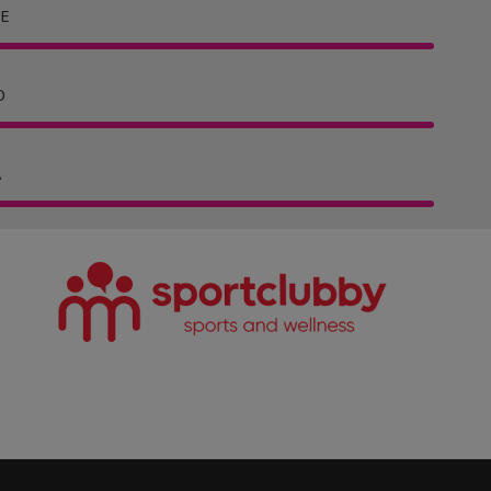
E
O
A