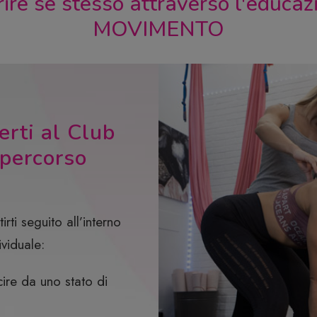
rire sè stesso attraverso l'educaz
MOVIMENTO
erti al Club
l percorso
irti seguito all’interno
ividuale
:
cire da uno stato di