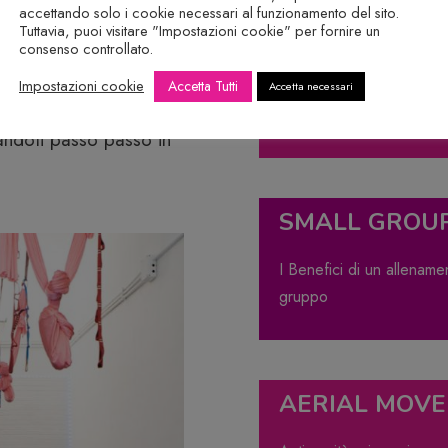
accettando solo i cookie necessari al funzionamento del sito.
 equilibrio e serenità
Tuttavia, puoi visitare "Impostazioni cookie" per fornire un
PERSONAL TR
consenso controllato.
Impostazioni cookie
Accetta Tutti
Percorsi One To One con
Accetta necessari
 a vivere al meglio la
esigenze
ndoti passo passo in
SMALL GROU
I Benefici di un allenamen
gruppo
AERIAL MOVE