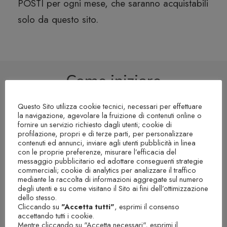
POSTI per ogni mese, che saranno acquistabili
solo da questo sito.
Come iniziare
Questo Sito utilizza cookie tecnici, necessari per effettuare
Scegli e acquista la Formula più
la navigazione, agevolare la fruizione di contenuti online o
fornire un servizio richiesto dagli utenti; cookie di
adatta a te
profilazione, propri e di terze parti, per personalizzare
contenuti ed annunci, inviare agli utenti pubblicità in linea
con le proprie preferenze, misurare l’efficacia del
messaggio pubblicitario ed adottare conseguenti strategie
commerciali; cookie di analytics per analizzare il traffico
Compila il questionario, inserendo
mediante la raccolta di informazioni aggregate sul numero
degli utenti e su come visitano il Sito ai fini dell’ottimizzazione
tutte le informazioni principali che ti
dello stesso.
richiedo
Cliccando su
"Accetta tutti"
, esprimi il consenso
accettando tutti i cookie.
Mentre cliccando su "Accetta necessari", esprimi il