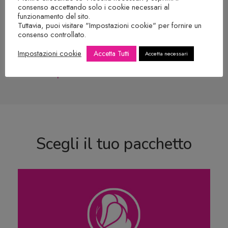
consenso accettando solo i cookie necessari al
funzionamento del sito.
Attendi di essere contattata per
Tuttavia, puoi visitare "Impostazioni cookie" per fornire un
consenso controllato.
l’appuntamento di Videocall e per la
Impostazioni cookie
Accetta Tutti
Accetta necessari
prosecuzione dell’iter da te
prescelto.
Scegli il tuo pacchetto