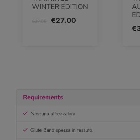
WINTER EDITION
A
ED
€27.00
€39.00
€
Requirements
Nessuna attrezzatura
Glute Band spessa in tessuto.