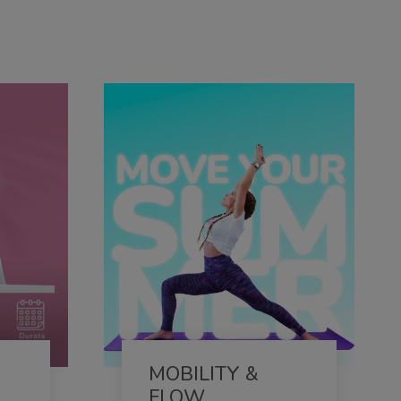
3 Lessons
olled
43 Students Enrolled
MOBILITY &
FLOW