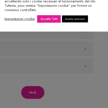
golarmente. Non è possibile aggiungere più corsi al
accettando solo i cookie necessari al funzionamento del sito.
Tuttavia, puoi visitare "Impostazioni cookie" per fornire un
sti più corsi online, li troverai disponibili nella tua
consenso controllato.
e
Impostazioni cookie
Accetta Tutti
Accetta necessari
FAQ