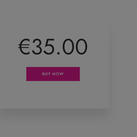
€35.00
BUY NOW