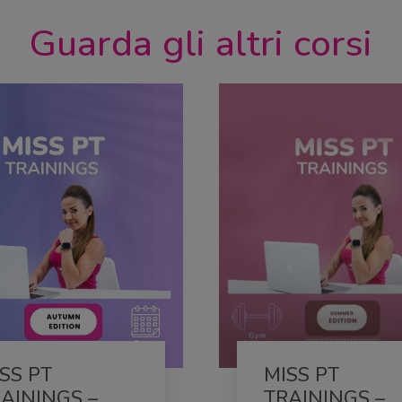
Guarda gli altri corsi
2 Lessons
1 Lesson
22 Students Enrolled
45 Students Enr
SS PT
MISS PT
AININGS –
TRAININGS –