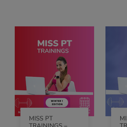
2 Lessons
24 Students Enrolled
MISS PT
MI
TRAININGS –
TR