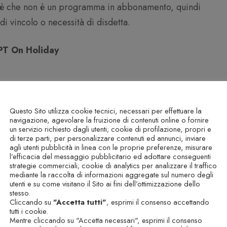
è che non è un programma in abbonamento, quindi
i vincolo o necessità di disdetta.
T On Holiday
Questo Sito utilizza cookie tecnici, necessari per effettuare la
navigazione, agevolare la fruizione di contenuti online o fornire
sere
un servizio richiesto dagli utenti; cookie di profilazione, propri e
di terze parti, per personalizzare contenuti ed annunci, inviare
rogramma più adatto a te contattaci alla mail
agli utenti pubblicità in linea con le proprie preferenze, misurare
l’efficacia del messaggio pubblicitario ed adottare conseguenti
strategie commerciali; cookie di analytics per analizzare il traffico
mediante la raccolta di informazioni aggregate sul numero degli
utenti e su come visitano il Sito ai fini dell’ottimizzazione dello
uesto programma se sei in un buono stato di salute
stesso.
a l’allenamento dal tuo medico.
Cliccando su
"Accetta tutti"
, esprimi il consenso accettando
tutti i cookie.
Mentre cliccando su "Accetta necessari", esprimi il consenso