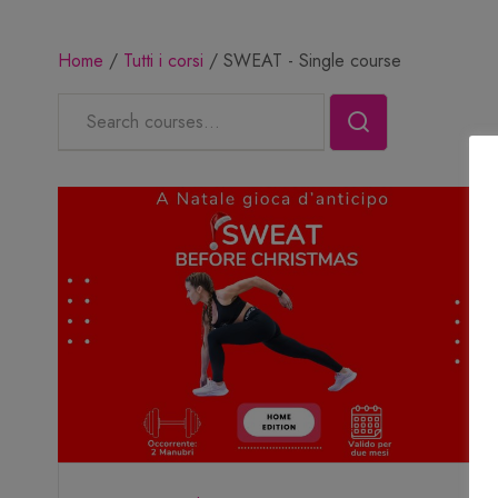
Home
Tutti i corsi
SWEAT - Single course