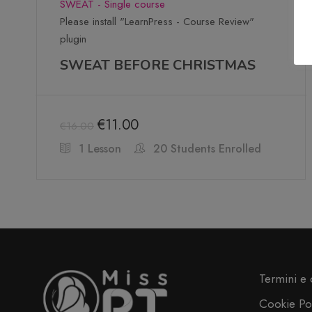
SWEAT - Single course
Please install "LearnPress - Course Review"
plugin
SWEAT BEFORE CHRISTMAS
€11.00
€16.00
1 Lesson
20 Students Enrolled
Termini e 
Cookie Po