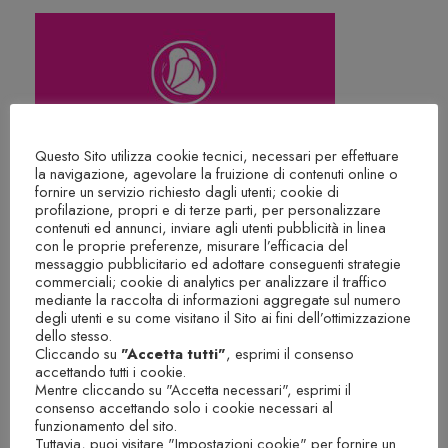
C
l
u
b
5
i
Questo Sito utilizza cookie tecnici, necessari per effettuare
la navigazione, agevolare la fruizione di contenuti online o
n
fornire un servizio richiesto dagli utenti; cookie di
c
profilazione, propri e di terze parti, per personalizzare
contenuti ed annunci, inviare agli utenti pubblicità in linea
o
con le proprie preferenze, misurare l’efficacia del
n
messaggio pubblicitario ed adottare conseguenti strategie
commerciali; cookie di analytics per analizzare il traffico
t
mediante la raccolta di informazioni aggregate sul numero
r
degli utenti e su come visitano il Sito ai fini dell’ottimizzazione
dello stesso.
i
Cliccando su
"Accetta tutti"
, esprimi il consenso
Pacchetto PT Club 20 incontri
q
accettando tutti i cookie.
Mentre cliccando su "Accetta necessari", esprimi il
u
€
900.00
consenso accettando solo i cookie necessari al
a
funzionamento del sito.
Tuttavia, puoi visitare "Impostazioni cookie" per fornire un
n