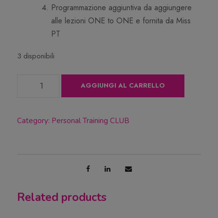
Programmazione aggiuntiva da aggiungere
alle lezioni ONE to ONE e fornita da Miss
PT
3 disponibili
P
AGGIUNGI AL CARRELLO
a
c
c
Category:
Personal Training CLUB
h
e
t
t
o
Related products
P
T