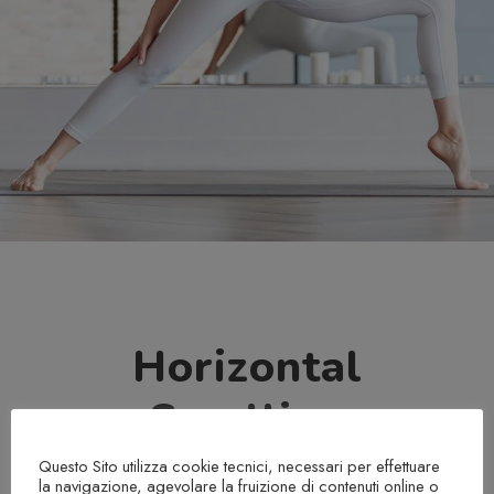
Horizontal
Scrolling
Questo Sito utilizza cookie tecnici, necessari per effettuare
Hover With Center Caption
la navigazione, agevolare la fruizione di contenuti online o